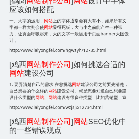
[鹤岗
网站
制作公司
]
网站
设计中字体
应该如何搭配
一、大字的运用，
网站
上的字体通常会有大有小，如果所有文
字都一样大则会使
网站
显得死板，大与小之前能产生一种张
力，让页面呼吸起来，大的文字一般运用于页面banner大图设
计，
http://www.laiyongfei.com/hgwzyh/12735.html
[鸡西
网站
制作公司
]如何挑选合适的
网站
建设公司
1. 要弄清楚自己的需求 在您挑选
网站
建设公司之前要先清楚，
自己想要的什么样的
网站
建设公司。就是您要知道自己想要建
设什么类型的
网站
。
网站
建设有很多种类型，比如营销型、宣
http://www.laiyongfei.com/wzjsjx/12734.html
[鸡西
网站
制作公司
]
网站
SEO优化中
的一些错误观点