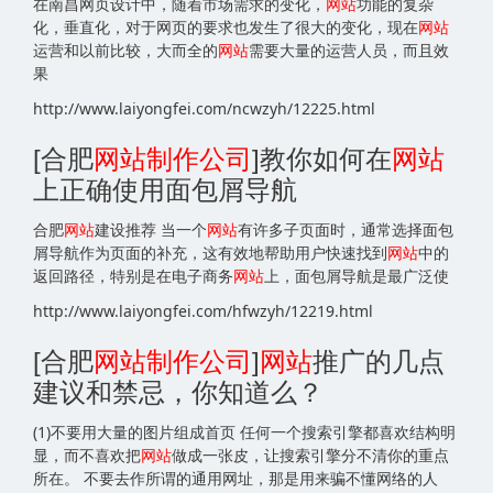
在南昌网页设计中，随着市场需求的变化，
网站
功能的复杂
化，垂直化，对于网页的要求也发生了很大的变化，现在
网站
运营和以前比较，大而全的
网站
需要大量的运营人员，而且效
果
http://www.laiyongfei.com/ncwzyh/12225.html
[合肥
网站
制作公司
]教你如何在
网站
上正确使用面包屑导航
合肥
网站
建设推荐 当一个
网站
有许多子页面时，通常选择面包
屑导航作为页面的补充，这有效地帮助用户快速找到
网站
中的
返回路径，特别是在电子商务
网站
上，面包屑导航是最广泛使
http://www.laiyongfei.com/hfwzyh/12219.html
[合肥
网站
制作公司
]
网站
推广的几点
建议和禁忌，你知道么？
(1)不要用大量的图片组成首页 任何一个搜索引擎都喜欢结构明
显，而不喜欢把
网站
做成一张皮，让搜索引擎分不清你的重点
所在。 不要去作所谓的通用网址，那是用来骗不懂网络的人