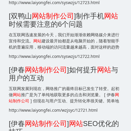
http://www.laiyongfei.com/syswzjs/12723.html
[双鸭山
网站
制作公司
]制作手机
网站
时候需要注意的6个问题
在互联网迅速发展的今天，我们开始渐渐依赖网络媒介来进行
宣传和交流。
网站
建设最开始都是从电脑开始的，随着智能手
机的普遍应用，移动端的访问流量越来越高，面对这样的趋势
http://www.laiyongfei.com/syswzjs/12722.html
[伊春
网站
制作公司
]如何提升
网站
与
用户的互动
互联网发展到现在，网络推广的最终目标已发生了转变。起初
做
网站
推广是为了单纯地获取更多的点击和浏览量。 [ 伊春
网
站
制作公司
] 但现在与用户互动、提升转化率很关键。简单地
http://www.laiyongfei.com/wzjsyc/12721.html
[伊春
网站
制作公司
]
网站
SEO优化的