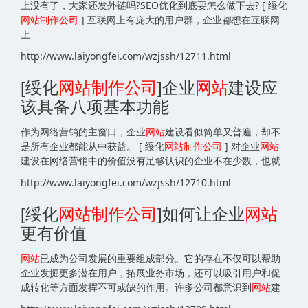
上没有了，大家还发外链吗?SEO优化到底要怎么做下去? [ 绥化
网站
制作公司
] 互联网上有庞大的用户群，企业都想在互联网
上
http://www.laiyongfei.com/wzjssh/12711.html
[绥化
网站
制作公司
]企业
网站
建设应
该具备八项基本功能
作为网络营销的主窗口，企业
网站
建设看似简单又普遍，却不
是所有企业都能从中获益。 [ 绥化
网站
制作公司
] 对企业
网站
建设在网络营销中的价值没有足够认识的企业不在少数，也就
http://www.laiyongfei.com/wzjssh/12710.html
[绥化
网站
制作公司
]如何让企业
网站
更有价值
网站
已成为公司发展的重要组成部分。它的存在不仅可以帮助
企业发掘更多潜在用户，拓展业务市场，还可以吸引用户和促
成转化等方面发挥不可或缺的作用。许多公司都意识到
网站
建