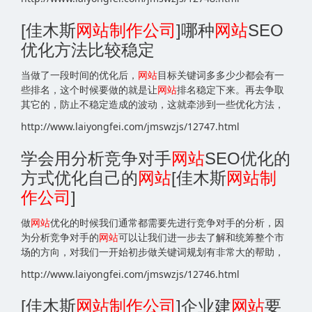
[佳木斯
网站
制作公司
]哪种
网站
SEO
优化方法比较稳定
当做了一段时间的优化后，
网站
目标关键词多多少少都会有一
些排名，这个时候要做的就是让
网站
排名稳定下来。再去争取
其它的，防止不稳定造成的波动，这就牵涉到一些优化方法，
http://www.laiyongfei.com/jmswzjs/12747.html
学会用分析竞争对手
网站
SEO优化的
方式优化自己的
网站
[佳木斯
网站
制
作公司
]
做
网站
优化的时候我们通常都需要先进行竞争对手的分析，因
为分析竞争对手的
网站
可以让我们进一步去了解和统筹整个市
场的方向，对我们一开始初步做关键词规划有非常大的帮助，
http://www.laiyongfei.com/jmswzjs/12746.html
[佳木斯
网站
制作公司
]企业建
网站
要