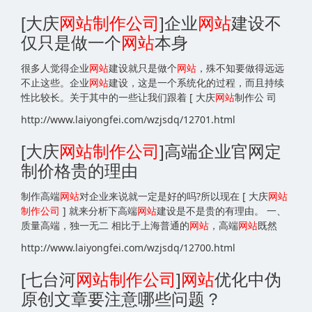
[大庆
网站
制作公司
]企业
网站
建设不
仅只是做一个
网站
本身
很多人觉得企业
网站
建设就只是做个
网站
，殊不知要做得远远
不止这些。企业
网站
建设，这是一个系统化的过程，而且持续
性比较长。关于其中的一些让我们跟着 [ 大庆
网站
制作公 司
http://www.laiyongfei.com/wzjsdq/12701.html
[大庆
网站
制作公司
]高端企业官网定
制价格贵的理由
制作高端
网站
对企业来说就一定是好的吗?所以现在 [ 大庆
网站
制作公司
] 就来分析下高端
网站
建设是不是贵的有理由。 一、
质量高端，独一无二 相比于上海普通的
网站
，高端
网站
既然
http://www.laiyongfei.com/wzjsdq/12700.html
[七台河
网站
制作公司
]
网站
优化中伪
原创文章要注意哪些问题？