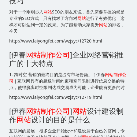
技巧
对于一个刚刚步入
网站
SEO的朋友来说，首先需要掌握的就是
专业的SEO方式，只有找对了方向对
网站
进行了有效优化，这
样才可以达到一定的效果。为了能帮助大家提升
网站
的排名，
今天
http://www.laiyongfei.com/wzjsyc/12720.html
[伊春
网站
制作公司
]企业网络营销推
广的十大特点
1. 跨时空 营销的最终目的是占有市场份额。 [ 伊春
网站
制作公
司
] 互联网具有的超载时间约束和空间限制进行信息交换的特
点，使得脱离时空限制达成交易成为可能，企业能有更多的时
http://www.laiyongfei.com/wzjsyc/12719.html
[伊春
网站
制作公司
]
网站
设计建设制
作
网站
设计的目的是什么
互联网的发展，很多企业开始设计和建设属于自己的官网，专