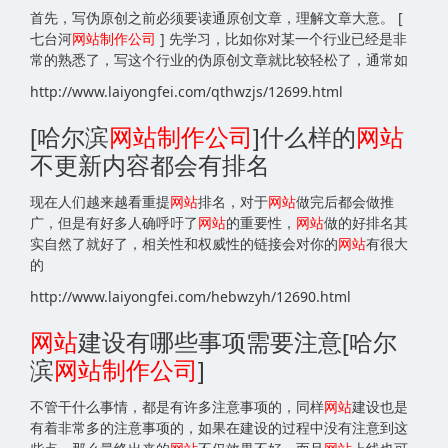
首先，写伪原创之前必须要读通原创文章，理解文章大意。 [
七台河
网站
制作公司
] 先学习，比如你对某一个行业已经是非
常的熟悉了，写这个行业的伪原创文章就比较轻松了，通常如
http://www.laiyongfei.com/qthwzjs/12699.html
[哈尔滨
网站
制作公司
]什么样的
网站
不更新内容都会有排名
现在人们越来越看重提
网站
排名，对于
网站
做完后都会做推
广，但是有好多人确呼吁了
网站
的重要性，
网站
做的好排名其
实自然了就好了，相关性和权威性的链接会对你的
网站
有很大
的
http://www.laiyongfei.com/hebwzyh/12690.html
网站
建设有哪些事项需要注意[哈尔
滨
网站
制作公司
]
不管干什么事情，都是有许多注意事项的，同样
网站
建设也是
有着非常多的注意事项的，如果在建设的过程中没有注意到这