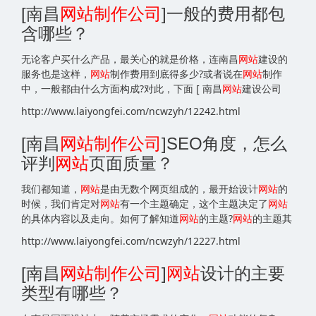
[南昌
网站
制作公司
]一般的费用都包
含哪些？
无论客户买什么产品，最关心的就是价格，连南昌
网站
建设的
服务也是这样，
网站
制作费用到底得多少?或者说在
网站
制作
中，一般都由什么方面构成?对此，下面 [ 南昌
网站
建设公司
http://www.laiyongfei.com/ncwzyh/12242.html
[南昌
网站
制作公司
]SEO角度，怎么
评判
网站
页面质量？
我们都知道，
网站
是由无数个网页组成的，最开始设计
网站
的
时候，我们肯定对
网站
有一个主题确定，这个主题决定了
网站
的具体内容以及走向。如何了解知道
网站
的主题?
网站
的主题其
http://www.laiyongfei.com/ncwzyh/12227.html
[南昌
网站
制作公司
]
网站
设计的主要
类型有哪些？