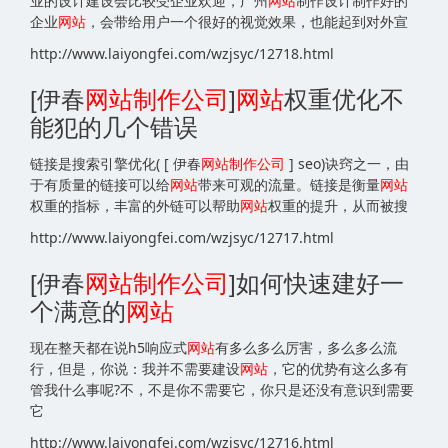
业的设计建设会比较受企业欢迎，广州
网站
制作设计制作好的
企业
网站
，会带给用户一个很好的视觉效果，也能起到对外宣
http://www.laiyongfei.com/wzjsyc/12718.html
[伊春
网站
制作公司
]
网站
权重优化不
能犯的几个错误
链接是搜索引擎优化( [ 伊春
网站
制作公司
] seo)诀窍之一，由
于有质量的链接可以给
网站
带来可观的流量。链接是衡量
网站
权重的指标，丰富的外链可以帮助
网站
权重的提升，从而被搜
http://www.laiyongfei.com/wzjsyc/12717.html
[伊春
网站
制作公司
]如何快速建好一
个满意的
网站
现在整天都在说h5响应式
网站
有多么多么厉害，多么多么流
行，但是，你说：我并不需要建设
网站
，它的优势有这么多有
管我什么事呢?不，不是你不需要它，你只是还没有意识到需要
它
http://www.laiyongfei.com/wzjsyc/12716.html