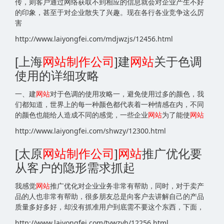
传，则客户通过网络获取不到相应的信息就会对企业产生不好
的印象，甚至于对企业散失了兴趣。现在各行各业竞争这么厉
害
http://www.laiyongfei.com/mdjwzjs/12456.html
[上海
网站
制作公司
]建
网站
关于色调
使用的详细攻略
一、建
网站
对于色调的使用攻略一，避免使用过多的颜色，我
们都知道，世界上的每一种颜色都代表着一种情感在内，不同
的颜色也能给人造成不同的感觉，一些企业
网站
为了能使
网站
http://www.laiyongfei.com/shwzy/12300.html
[太原
网站
制作公司
]
网站
推广优化要
从客户的隐形需求抓起
我感觉
网站
推广优化对企业业务非常有帮助，同时，对于卖产
品的人也非常有帮助，很多朋友总是向客户去讲解自己的产品
质量多好多好，却没有抓准用户到底需不要这个东西，下面，
http://www.laiyongfei.com/tywzyh/12256.html