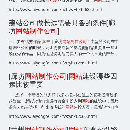
些点，那么最终出来的
网站
不仅效果不好，而且
网站
上线也可
http://www.laiyongfei.com/hebwzyh/12685.html
建站公司做长远需要具备的条件[廊
坊
网站
制作公司
]
一、要有优秀作品 其中 [ 廊坊
网站
制作公司
] 类型的公司在申
请网络公司的时候，无比需要具备的就是他们需要具备一些比
较优秀的作品，因为这是说明他们实力的一个很重要的部分，
http://www.laiyongfei.com/lfwzyh/12663.html
[廊坊
网站
制作公司
]
网站
建设哪些因
素比较重要
1、选择一个靠谱的服务商 很多小公司在创业的初期没有过多
的资金，所以说他们也没有资金来投入到
网站
的建设中，因此
很多人都会选择一些比较省钱的
网站
建设方案，虽然说他们也
http://www.laiyongfei.com/lfwzyh/12660.html
[兰州
网站
制作公司
]
网站
在搜索引擎