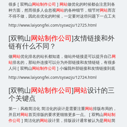
很多 [ 双鸭山
网站
制作公司
]
网站
做优化的时候都会注意到各
种方面，然而很多人会忽视
网站
的各种细节，细节对
网站
而言
不得不做，因此在优化的时候，一定要对这些问题下一点工夫
http://www.laiyongfei.com/syswzjs/12725.html
[双鸭山
网站
制作公司
]友情链接和外
链有什么不同？
做
网站
优化排名的站长都知道，做站外链接是可以提升自己
网
站
排名的，那站外连接可以分为外部链接和友情链链，有很多
人问 [ 双鸭山
网站
制作公司
] 小编我外部链接和友情链接到底
http://www.laiyongfei.com/syswzjs/12724.html
[双鸭山
网站
制作公司
]
网站
设计的三
个关键点
第一：风格简洁化 简洁化的设计是需要注重
网站
排版布局的，
并且对
网站
首页排版的要求更细致更多一点。 [ 双鸭山
网站
制
作公司
] 简洁化的
网站
设计里，排版设计通常被认为是
网站
简