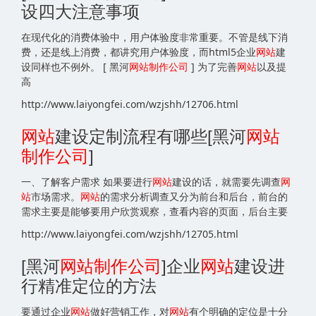
设四大注意事项
在现代化的消费体验中，用户体验度非常重要。不管是线下消
费，还是线上消费，都讲究用户体验度，而html5企业
网站
建
设同样也不例外。 [ 黑河
网站
制作公司
] 为了完善
网站
以及提
高
http://www.laiyongfei.com/wzjshh/12706.html
网站
建设定制流程有哪些[黑河
网站
制作公司
]
一、了解客户需求 如果要进行
网站
建设的话，就需要先调查
网
站
市场需求。
网站
的需求分析调查又分为前台和后台，前台的
需求主要是能够要用户欣赏观察，查看内容的页面，后台主要
http://www.laiyongfei.com/wzjshh/12705.html
[黑河
网站
制作公司
]企业
网站
建设进
行精准定位的方法
要通过企业
网站
做好营销工作，对
网站
有个明确的定位是十分