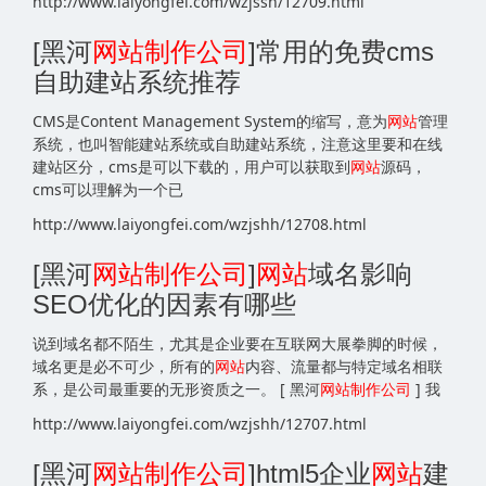
http://www.laiyongfei.com/wzjssh/12709.html
[黑河
网站
制作公司
]常用的免费cms
自助建站系统推荐
CMS是Content Management System的缩写，意为
网站
管理
系统，也叫智能建站系统或自助建站系统，注意这里要和在线
建站区分，cms是可以下载的，用户可以获取到
网站
源码，
cms可以理解为一个已
http://www.laiyongfei.com/wzjshh/12708.html
[黑河
网站
制作公司
]
网站
域名影响
SEO优化的因素有哪些
说到域名都不陌生，尤其是企业要在互联网大展拳脚的时候，
域名更是必不可少，所有的
网站
内容、流量都与特定域名相联
系，是公司最重要的无形资质之一。 [ 黑河
网站
制作公司
] 我
http://www.laiyongfei.com/wzjshh/12707.html
[黑河
网站
制作公司
]html5企业
网站
建