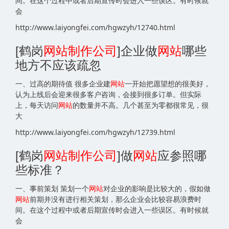
间。在这个过程中或者后期宣传时会进入一些误区。有时候就
会
http://www.laiyongfei.com/hgwzyh/12740.html
[鹤岗
网站
制作公司
]企业做
网站
哪些
地方不应该疏忽
一、过高的期待值 很多企业建
网站
一开始把愿望想的很美好，
认为上线后会迎来很多客户咨询，会接到很多订单。但实际
上，每天访问
网站
的数量并不高。几个甚至为零都很常见，很
大
http://www.laiyongfei.com/hgwzyh/12739.html
[鹤岗
网站
制作公司
]做
网站
应参照哪
些标准？
一、事前策划 策划一个
网站
对企业的影响是比较大的，假如做
网站
前期并没有进行相关策划，那么企业会比较容易浪费时
间。在这个过程中或者后期宣传时会进入一些误区。有时候就
会