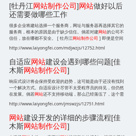
[牡丹江
网站
制作公司
]
网站
做好以后
还需要做哪些工作
很多企业将建站选择一个服务商，网址与服务器再选择其它的
服务商，根本的原因是由于缺少信任。倘若对建
网站
的公司不
信任，放在哪都不安全。 [ 牡丹江
网站
制作公司
] 即便是空间
http://www.laiyongfei.com/mdjwzjs/12752.html
自适应
网站
建设会遇到哪些问题[佳
木斯
网站
制作公司
]
响应式设计将会保持受欢迎的趋势，这可能是由于还没有找到
一个解决方式。自适应设计尽管不太受程序员的待见，但仍然
在发展。倘若
网站
还不支持移动端，那么已经落伍了，这个需
http://www.laiyongfei.com/jmswzjs/12751.html
网站
建设开发的详细的步骤流程[佳
木斯
网站
制作公司
]