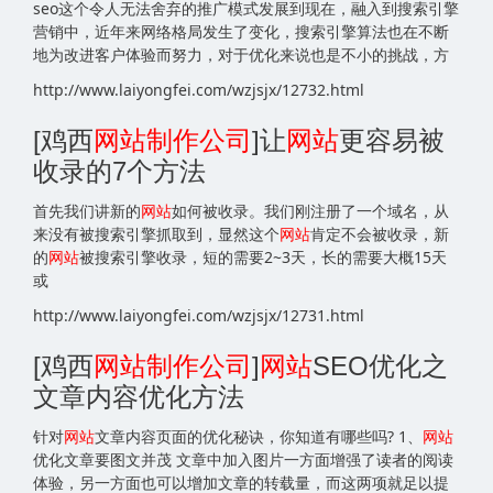
seo这个令人无法舍弃的推广模式发展到现在，融入到搜索引擎
营销中，近年来网络格局发生了变化，搜索引擎算法也在不断
地为改进客户体验而努力，对于优化来说也是不小的挑战，方
http://www.laiyongfei.com/wzjsjx/12732.html
[鸡西
网站
制作公司
]让
网站
更容易被
收录的7个方法
首先我们讲新的
网站
如何被收录。我们刚注册了一个域名，从
来没有被搜索引擎抓取到，显然这个
网站
肯定不会被收录，新
的
网站
被搜索引擎收录，短的需要2~3天，长的需要大概15天
或
http://www.laiyongfei.com/wzjsjx/12731.html
[鸡西
网站
制作公司
]
网站
SEO优化之
文章内容优化方法
针对
网站
文章内容页面的优化秘诀，你知道有哪些吗? 1、
网站
优化文章要图文并茂 文章中加入图片一方面增强了读者的阅读
体验，另一方面也可以增加文章的转载量，而这两项就足以提