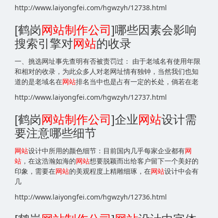
http://www.laiyongfei.com/hgwzyh/12738.html
[鹤岗
网站
制作公司
]哪些因素会影响
搜索引擎对
网站
的收录
一、挑选网址事先查明有否被责罚过： 由于老域名有使用年限
和相对的收录，为此众多人对老网址情有独钟，当然我们也知
道的是老域名在
网站
排名当中也是占有一定的长处，倘若在老
http://www.laiyongfei.com/hgwzyh/12737.html
[鹤岗
网站
制作公司
]企业
网站
设计需
要注意哪些细节
网站
设计中所用的颜色细节：目前国内几乎每家企业都有
网
站
，在这浩瀚如海的
网站
想要脱颖而出给客户留下一个美好的
印象，需要在
网站
的美观程度上精雕细琢，在
网站
设计中会有
几
http://www.laiyongfei.com/hgwzyh/12736.html