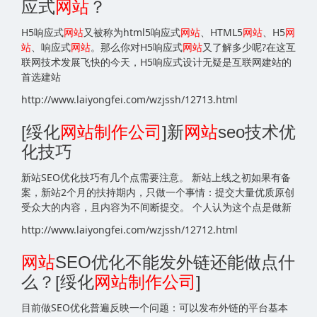
应式
网站
？
H5响应式
网站
又被称为html5响应式
网站
、HTML5
网站
、H5
网
站
、响应式
网站
。那么你对H5响应式
网站
又了解多少呢?在这互
联网技术发展飞快的今天，H5响应式设计无疑是互联网建站的
首选建站
http://www.laiyongfei.com/wzjssh/12713.html
[绥化
网站
制作公司
]新
网站
seo技术优
化技巧
新站SEO优化技巧有几个点需要注意。 新站上线之初如果有备
案，新站2个月的扶持期内，只做一个事情：提交大量优质原创
受众大的内容，且内容为不间断提交。 个人认为这个点是做新
http://www.laiyongfei.com/wzjssh/12712.html
网站
SEO优化不能发外链还能做点什
么？[绥化
网站
制作公司
]
目前做SEO优化普遍反映一个问题：可以发布外链的平台基本