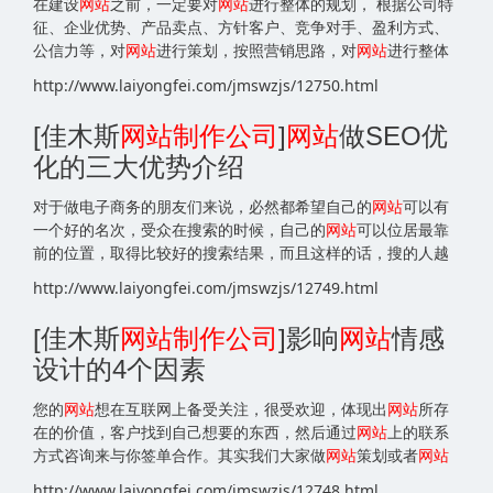
在建设
网站
之前，一定要对
网站
进行整体的规划， 根据公司特
征、企业优势、产品卖点、方针客户、竞争对手、盈利方式、
公信力等，对
网站
进行策划，按照营销思路，对
网站
进行整体
http://www.laiyongfei.com/jmswzjs/12750.html
[佳木斯
网站
制作公司
]
网站
做SEO优
化的三大优势介绍
对于做电子商务的朋友们来说，必然都希望自己的
网站
可以有
一个好的名次，受众在搜索的时候，自己的
网站
可以位居最靠
前的位置，取得比较好的搜索结果，而且这样的话，搜的人越
http://www.laiyongfei.com/jmswzjs/12749.html
[佳木斯
网站
制作公司
]影响
网站
情感
设计的4个因素
您的
网站
想在互联网上备受关注，很受欢迎，体现出
网站
所存
在的价值，客户找到自己想要的东西，然后通过
网站
上的联系
方式咨询来与你签单合作。其实我们大家做
网站
策划或者
网站
http://www.laiyongfei.com/jmswzjs/12748.html