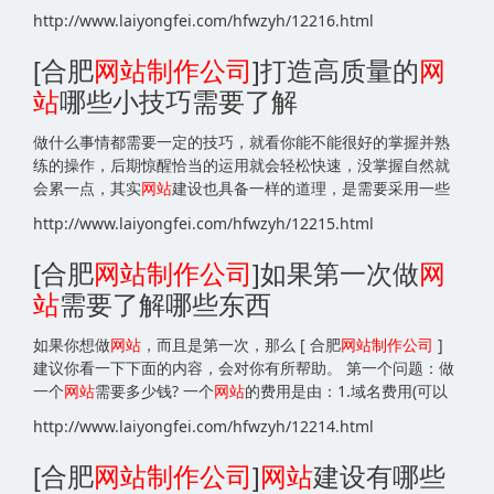
http://www.laiyongfei.com/hfwzyh/12216.html
[合肥
网站
制作公司
]打造高质量的
网
站
哪些小技巧需要了解
做什么事情都需要一定的技巧，就看你能不能很好的掌握并熟
练的操作，后期惊醒恰当的运用就会轻松快速，没掌握自然就
会累一点，其实
网站
建设也具备一样的道理，是需要采用一些
http://www.laiyongfei.com/hfwzyh/12215.html
[合肥
网站
制作公司
]如果第一次做
网
站
需要了解哪些东西
如果你想做
网站
，而且是第一次，那么 [ 合肥
网站
制作公司
]
建议你看一下下面的内容，会对你有所帮助。 第一个问题：做
一个
网站
需要多少钱? 一个
网站
的费用是由：1.域名费用(可以
http://www.laiyongfei.com/hfwzyh/12214.html
[合肥
网站
制作公司
]
网站
建设有哪些