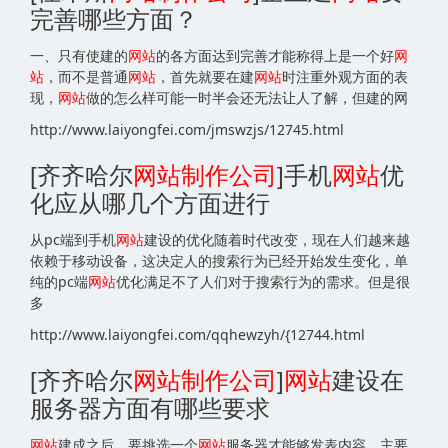
完善哪些方面？
一、只有使建的
网站
的各方面达到完善才能称得上是一个好
网
站
，而不是普通
网站
，首先就要在建
网站
时注重外观方面的表
现，
网站
做的怎么样可能一时半会还无法让人了解，但建的网
http://www.laiyongfei.com/jmswzjs/12745.html
[齐齐哈尔
网站
制作公司
]手机
网站
优
化应从哪几个方面进行
从pc端到手机
网站
建设的优化随着时代改变，现在人们越来越
依赖于移动设备，这决定人的搜索行为已经开始发生变化，单
纯的pc端
网站
优化满足不了人们对于搜索行为的需求。但是很
多
http://www.laiyongfei.com/qqhewzyh/{12744.html
[齐齐哈尔
网站
制作公司
]
网站
建设在
服务器方面有哪些要求
网站
建成之后，要挑选一个
网站
服务器才能够发表内容，主要