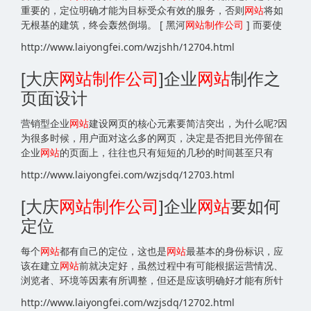
重要的，定位明确才能为目标受众有效的服务，否则
网站
将如
无根基的建筑，终会轰然倒塌。 [ 黑河
网站
制作公司
] 而要使
http://www.laiyongfei.com/wzjshh/12704.html
[大庆
网站
制作公司
]企业
网站
制作之
页面设计
营销型企业
网站
建设网页的核心元素要简洁突出，为什么呢?因
为很多时候，用户面对这么多的网页，决定是否把目光停留在
企业
网站
的页面上，往往也只有短短的几秒的时间甚至只有
http://www.laiyongfei.com/wzjsdq/12703.html
[大庆
网站
制作公司
]企业
网站
要如何
定位
每个
网站
都有自己的定位，这也是
网站
最基本的身份标识，应
该在建立
网站
前就决定好，虽然过程中有可能根据运营情况、
浏览者、环境等因素有所调整，但还是应该明确好才能有所针
http://www.laiyongfei.com/wzjsdq/12702.html