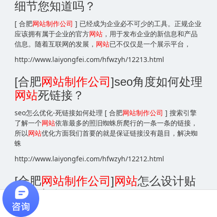
细节您知道吗？
[ 合肥
网站
制作公司
] 已经成为企业必不可少的工具。正规企业
应该拥有属于企业的官方
网站
，用于发布企业的新信息和产品
信息。随着互联网的发展，
网站
已不仅仅是一个展示平台，
http://www.laiyongfei.com/hfwzyh/12213.html
[合肥
网站
制作公司
]seo角度如何处理
网站
死链接？
seo怎么优化-死链接如何处理 [ 合肥
网站
制作公司
] 搜索引擎
了解一个
网站
依靠最多的照旧蜘蛛所爬行的一条一条的链接，
所以
网站
优化方面我们首要的就是保证链接没有题目，解决蜘
蛛
http://www.laiyongfei.com/hfwzyh/12212.html
[合肥
网站
制作公司
]
网站
怎么设计贴
合用户体验？
[ 合肥
网站
制作公司
] 能够匡助用户浏览全站网页内容，任何一