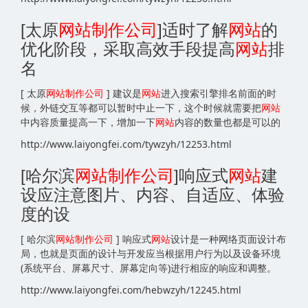
[太原
网站
制作公司
]适时了解
网站
的
优化阶段，采取高效手段提高
网站
排
名
[ 太原
网站
制作公司
] 建议是
网站
进入搜索引擎排名前面的时
候，外链交互等都可以暂时中止一下，这个时候就需要把
网站
中内容质量提高一下，增加一下
网站
内容的数量也都是可以的
http://www.laiyongfei.com/tywzyh/12253.html
[哈尔滨
网站
制作公司
]响应式
网站
建
设应注意图片、内容、自适应、体验
度的设
[ 哈尔滨
网站
制作公司
] 响应式
网站
设计是一种网络页面设计布
局，也就是页面的设计与开发应当根据用户行为以及设备环境
(系统平台、屏幕尺寸、屏幕定向等)进行相应的响应和调整。
http://www.laiyongfei.com/hebwzyh/12245.html