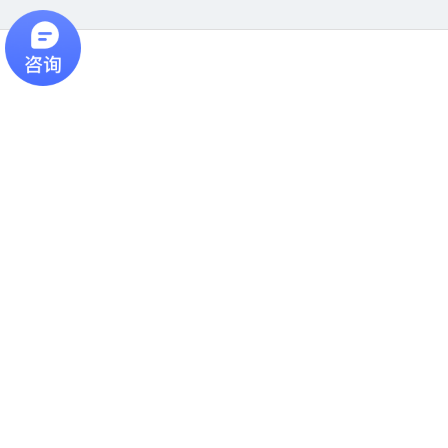
试验机网络推广相关分站
：
保险业网络推广
✔
泵与阀门网络推广
✔
玩具网络推广
✔
橡塑复合材料网络推广
✔
灯具配件网络推广
✔
清洗
保洁网络推广
✔
原料辅料网络推广
✔
职业培训网络推广
✔
办公家具
网络推广
✔
胶带网络推广
✔
包装检测网络推广
✔
防护用品网络推广
✔
陶瓷礼品网络推广
✔
工程机械网络推广
✔
物流网络推广
✔
吸音隔
音材料网络推广
✔
采矿网络推广
✔
仪器与耗材网络推广
✔
分析仪器
网络推广
✔
专用仪器仪表网络推广
✔
试验机网络推广
✔
光学仪器网
络推广
✔
行业设备网络推广
✔
农业机械网络推广
✔
门窗网络推广
✔
装饰建材网络推广
✔
面类加工机械网络推广
✔
罐头加工机械网络推
广
✔
传感器网络推广
✔
网站建设
✔
网站优化
✔
seo关键词排名
Copyright © 2002-2020 光辉网站建设优化 版权所有
网站地图
@