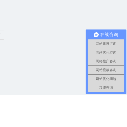
在线咨询
页
网站建设咨询
网站优化咨询
网络推广咨询
网站模板咨询
建站优化问题
加盟咨询
EM
✔
竞价推广
✔
服务器
✔
小程序
✔
php源码教程
✔
HTML源码教
网站模板
✔
建站知道
✔
网站建设
✔
网站优化
✔
seo关键词排名
互联网，如果侵犯了您的权益请与我们联系，我们将在24小时内