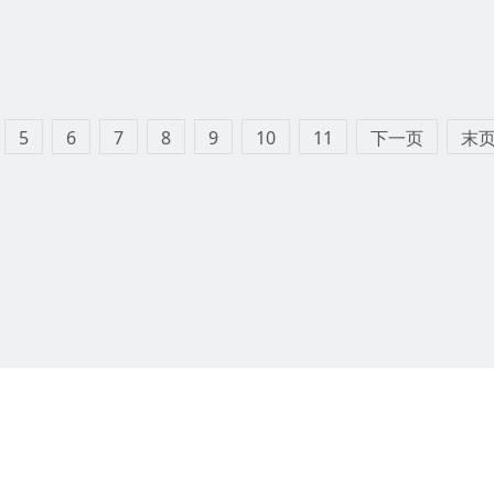
5
6
7
8
9
10
11
下一页
末
：
网站优化(SEO)
✔
网站建设
✔
营销方案
✔
网络营销
✔
网络推广
✔
竞价托管S
店铺装修
✔
行业关键词
✔
PPT模板
✔
网站建设标题
✔
织梦大学
✔
网站备案
✔
2-2020 光辉网站建设优化 版权所有
网站地图
@版权声明:本站部分资源均来自