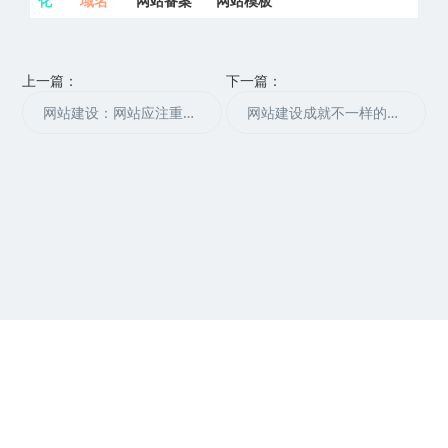
化
域名
网站备案
网站模板
上一篇：
下一篇：
网站建设：网站应注重的细节问题
网站建设成就不一样的网站
网站建设相关分站
：
网站建设
✔
网站优化
✔
seo关键词排名
Copyright © 2002-2020 光辉网站建设优化 版权所有
网站地图
@
版权声明:本站部分资源均来自互联网，如果侵犯了您的权益请与
我们联系，我们将在24小时内删除。