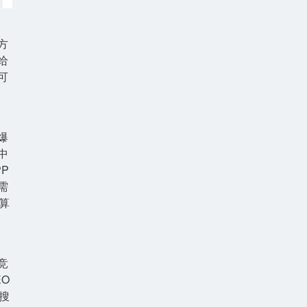
方
给
可
爆
中
P
需
算
竞
O
搜